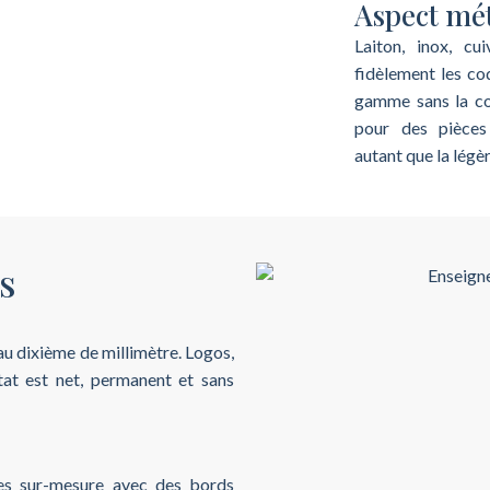
Aspect mét
Laiton, inox, cu
fidèlement les co
gamme sans la con
pour des pièces
autant que la légèr
s
 au dixième de millimètre. Logos,
tat est net, permanent et sans
es sur-mesure avec des bords